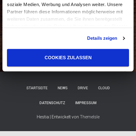
soziale Medien, Werbung und Analysen weiter. Unsere
Partner führen diese Informationen möglicherweise mit
weiteren Daten zusammen, die Sie ihnen bereitgestellt
haben oder die sie im Rahmen Ihrer Nutzung der Dienste
gesammelt haben.
Details zeigen
MEHR LADEN…
Auf Instagram folgen
COOKIES ZULASSEN
STARTSEITE
NEWS
DRIVE
CLOUD
DATENSCHUTZ
IMPRESSUM
Hestia | Entwickelt von
ThemeIsle