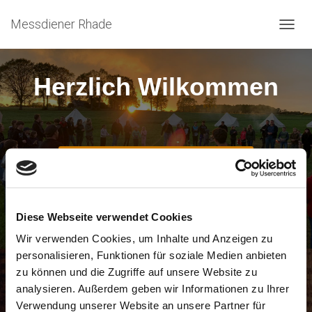
Messdiener Rhade
N
A
V
I
Herzlich Wilkommen
G
A
T
I
O
N
ANMELDUNG PFINGSTZELTLAGER 2026
U
M
S
C
Diese Webseite verwendet Cookies
H
A
Wir verwenden Cookies, um Inhalte und Anzeigen zu
L
personalisieren, Funktionen für soziale Medien anbieten
T
zu können und die Zugriffe auf unsere Website zu
E
N
analysieren. Außerdem geben wir Informationen zu Ihrer
Verwendung unserer Website an unsere Partner für